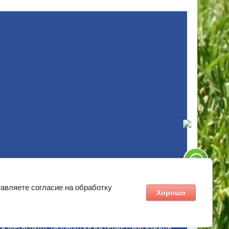
ов разрешено только с согласия владельца сайта
 являются публичной офертой ( ст.435 ГК РФ).
авляете согласие на обработку
Хорошо
я Мегагрупп:
разработка интернет-магазинов