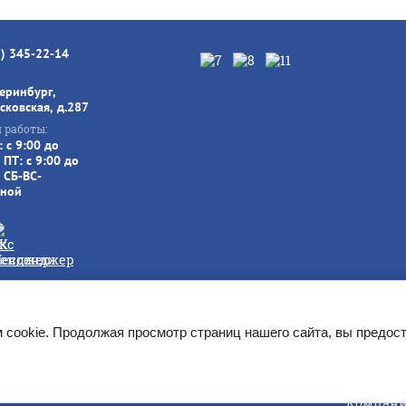
3) 345-22-14
теринбург,
сковская, д.287
 работы:
 с 9:00 до
 ПТ: с 9:00 до
 СБ-ВС-
ной
://mizudo-ural.ru] Полное или частичное копирование материал
Указанные на сайте цены не
 cookie. Продолжая просмотр страниц нашего сайта, вы предост
Компани