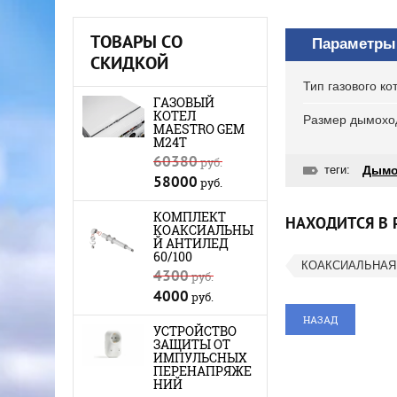
ТОВАРЫ СО
Параметры
СКИДКОЙ
Тип газового ко
ГАЗОВЫЙ
КОТЕЛ
Размер дымохо
MAESTRO GEM
M24Т
60380
руб.
теги:
Дымо
58000
руб.
КОМПЛЕКТ
НАХОДИТСЯ В 
КОАКСИАЛЬНЫ
Й АНТИЛЕД
60/100
КОАКСИАЛЬНАЯ 
4300
руб.
4000
руб.
НАЗАД
УСТРОЙСТВО
ЗАЩИТЫ ОТ
ИМПУЛЬСНЫХ
ПЕРЕНАПРЯЖЕ
НИЙ