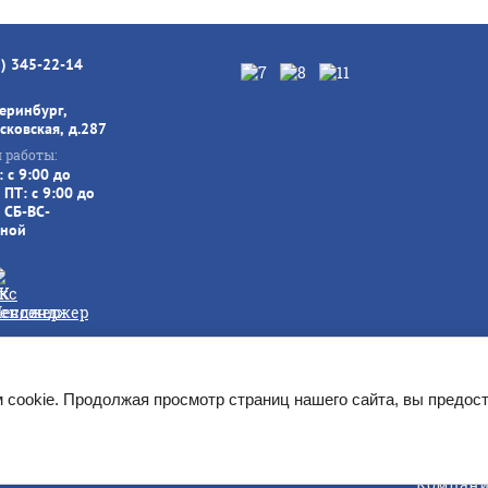
3) 345-22-14
теринбург,
сковская, д.287
 работы:
 с 9:00 до
 ПТ: с 9:00 до
 СБ-ВС-
ной
://mizudo-ural.ru] Полное или частичное копирование материал
Указанные на сайте цены не
 cookie. Продолжая просмотр страниц нашего сайта, вы предост
Компани