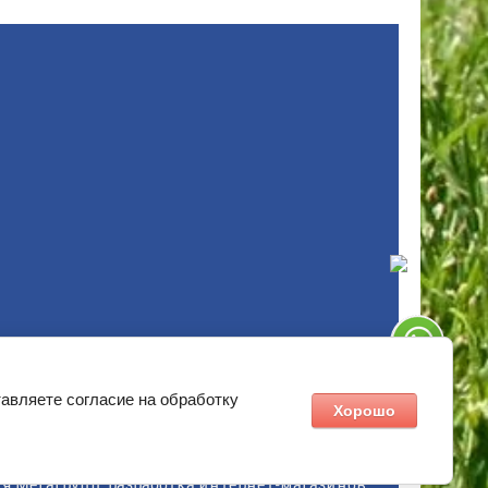
ов разрешено только с согласия владельца сайта
 являются публичной офертой ( ст.435 ГК РФ).
авляете согласие на обработку
Хорошо
я Мегагрупп:
разработка интернет-магазинов